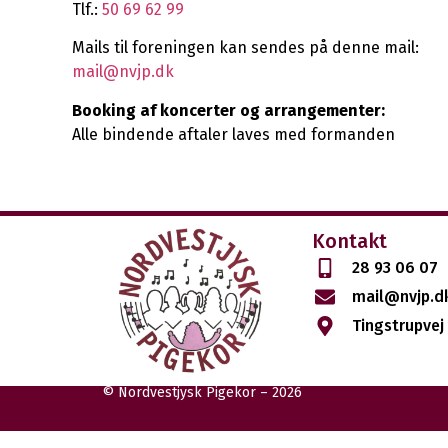
Tlf.:
50 69 62 99
Mails til foreningen kan sendes på denne mail:
mail@nvjp.dk
Booking af koncerter og arrangementer:
Alle bindende aftaler laves med formanden
Kontakt
28 93 06 07
mail@nvjp.d
Tingstrupvej
© Nordvestjysk Pigekor – 2026